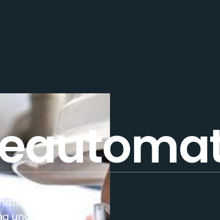
Heizung
eautomat
Kälte
mation vernetzen
ung und