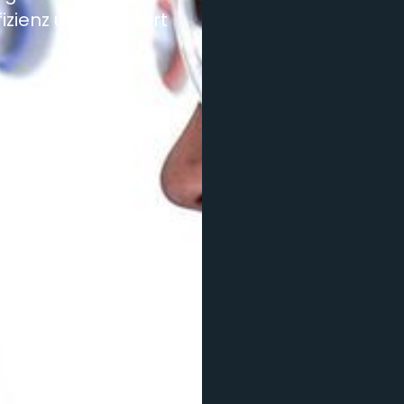
fizienz und Komfort
Energiemanagement