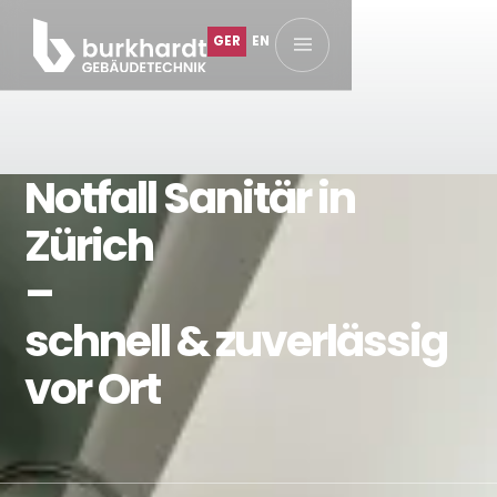
GER
EN
Notfall Sanitär in
Startseite
Zürich
–
schnell & zuverlässig
Über uns
vor Ort