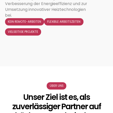
Verbesserung der Energieeffizienz und zur
Umsetzung innovativer Heiztechnologien
bei.
KEIN REMOTE-ARBEITEN
FLEXIBLE ARBEITSZEITEN
Photovoltaik
VIELSEITIGE PROJEKTE
Energiemanagement
ÜBER UNS
Unser Ziel ist es, als
zuverlässiger Partner auf
Planung