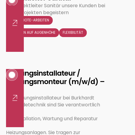
Als Projektleiter Sanitär unsere Kunden bei
Ihren Projekten begeistern
Heizung
KEIN REMOTE-ARBEITEN
KOLLEGEN AUF AUGENHÖHE
FLEXIBILITÄT
Sanitär
Heizungsinstallateur /
Heizungsmonteur (m/w/d) –
100%
Als Heizungsinstallateur bei Burkhardt
Gebäudetechnik sind Sie verantwortlich
für
Kälte
die Installation, Wartung und Reparatur
von
Heizungsanlagen. Sie tragen zur