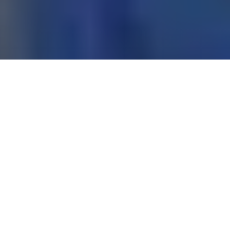
Oberdorfstrasse 54
8600 Dübendorf
044 801 66 88
info@burkhardt.ch