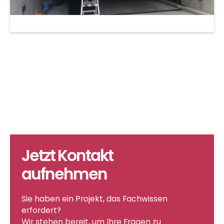
Jetzt Kontakt
aufnehmen
JETZT KONTAKT AUFNEHMEN
Sie haben ein Projekt, das Fachwissen
erfordert?
Wir stehen bereit, um Ihre Fragen zu