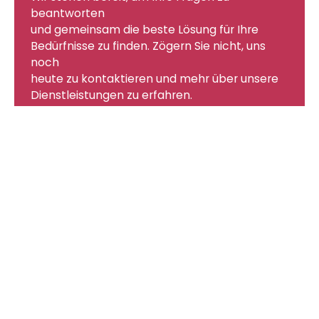
Burkhardt Gebäudetechnik AG
beantworten
Oberdorfstrasse 54
und gemeinsam die beste Lösung für Ihre
8600 Dübendorf
Bedürfnisse zu finden. Zögern Sie nicht, uns
noch
044 801 66 88
heute zu kontaktieren und mehr über unsere
info@burkhardt.ch
Dienstleistungen zu erfahren.
JETZT KONTAKT AUFNEHMEN