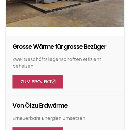
Sanitär
Grosse Wärme für grosse Bezüger
Kälte
Zwei Geschäftsliegenschaften effizient
beheizen
ZUM PROJEKT
Photovoltaik
Von Öl zu Erdwärme
Erneuerbare Energien umsetzen